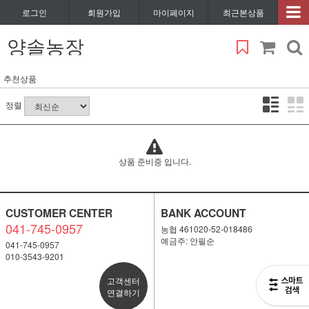
로그인
회원가입
마이페이지
최근본상품
양솔농장
추천상품
정렬
상품 준비중 입니다.
CUSTOMER CENTER
BANK ACCOUNT
041-745-0957
농협 461020-52-018486
예금주: 안필순
041-745-0957
010-3543-9201
고객센터
연결하기