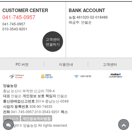
CUSTOMER CENTER
BANK ACCOUNT
041-745-0957
농협 461020-52-018486
예금주: 안필순
041-745-0957
010-3543-9201
고객센터
연결하기
PC 버전
이용안내
고객센터
양솔농장
충남 논산시 부적면 신교리 709-4
대표
안필순
개인정보 보호 책임자
안필순
통신판매업신고번호
2014-충남논산-0049
사업자 등록번호
308-90-74635
전화
041-745-0957,010-3543-9201
팩스
이용약관
개인정보처리방침
Copyright © 양솔농장 All rights reserved.